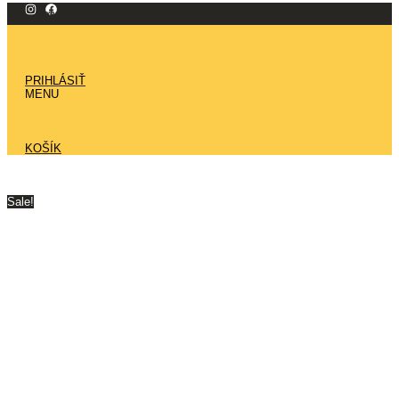
Preskočiť
vypredané
na
obsah
PRIHLÁSIŤ
MENU
KOŠÍK
Sale!