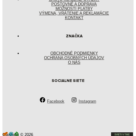
POŠTOVNÉ A DOPRAVA
MOŽNOSTI PLATBY
VÝMENA, VRÁTENIE A REKLAMÁCIE
KONTAKT
ZNAČKA
OBCHODNÉ PODMIENKY
OCHRANA OSOBNÝCH ÚDAJOV
O NÁS
SOCIALNE SIETE
Facebook
Instagram
Copyright © 2026
SVIETI V TME
SVIETI V TME
SVIETI V TME