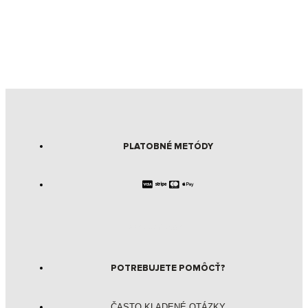
PLATOBNÉ METÓDY
pokecenter.sk
POTREBUJETE POMÔCŤ?
ČASTO KLADENÉ OTÁZKY