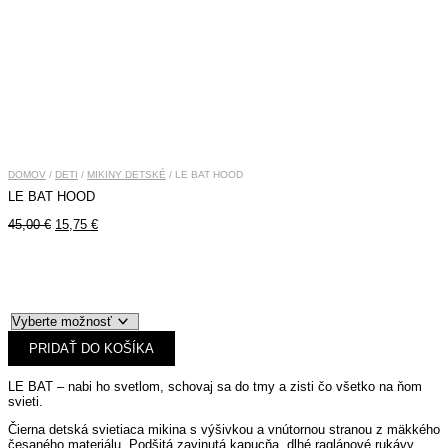
DOMOV
/
DETI
/
MIKINY DETSKÉ
/ LE BAT HOOD
LE BAT HOOD
Pôvodná
Aktuálna
45,00
€
15,75
€
cena
cena
bola:
je:
45,00 €.
15,75 €.
PRIDAŤ DO KOŠÍKA
LE BAT – nabi ho svetlom, schovaj sa do tmy a zisti čo všetko na ňom
svieti.
Čierna detská svietiaca mikina s výšivkou a vnútornou stranou z mäkkého
česaného materiálu. Podšitá zavinutá kapucňa, dlhé raglánové rukávy,