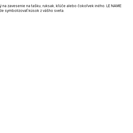
ný na zavesenie na tašku, ruksak, kľúče alebo čokoľvek iného. LE NAME
de symbolizovať kúsok z vášho sveta.