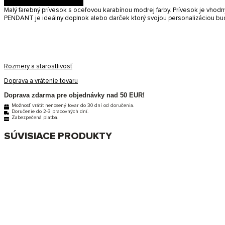
Malý farebný prívesok s oceľovou karabínou modrej farby. Prívesok je vhod
PENDANT je ideálny doplnok alebo darček ktorý svojou personalizáciou bu
Rozmery a starostlivosť
Doprava a vrátenie tovaru
Doprava zdarma pre objednávky nad 50 EUR!
Možnosť vrátit nenosený tovar do 30 dní od doručenia.
Doručenie do 2-3 pracovných dní.
Zabezpečená platba.
SÚVISIACE PRODUKTY