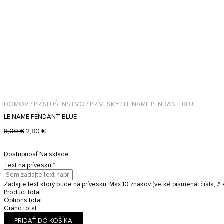
DOMOV
/
PRÍSLUŠENSTVO
/
PRÍVESKY
/ LE NAME PENDANT BLUE
LE NAME PENDANT BLUE
Pôvodná
Aktuálna
8,00
€
2,80
€
cena
cena
bola:
je:
Dostupnosť
Na sklade
8,00 €.
2,80 €.
Text na prívesku
*
Zadajte text ktorý bude na prívesku. Max 10 znakov (veľké písmená, čísla, # 
Product total
Options total
Grand total
PRIDAŤ DO KOŠÍKA