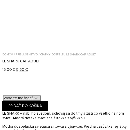
DOMOV
/
PRÍSLUŠENSTVO
/
ČIAPKY DOSPELÉ
/ LE SHARK CAP ADULT
LE SHARK CAP ADULT
Pôvodná
Aktuálna
16,00
€
5,60
€
cena
cena
bola:
je:
16,00 €.
5,60 €.
PRIDAŤ DO KOŠÍKA
LE SHARK – nabi ho svetlom, schovaj sa do tmy a zisti čo všetko na ňom
svieti. Modrá detská svietiaca šiltovka s výšivkou.
Modrá dospelácka svietiaca šiltovka s výšivkou. Predná časť z tkanej látky