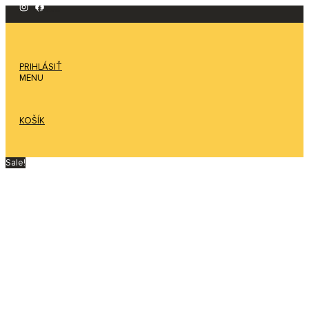
Preskočiť
vypredané
na
obsah
PRIHLÁSIŤ
MENU
KOŠÍK
Sale!