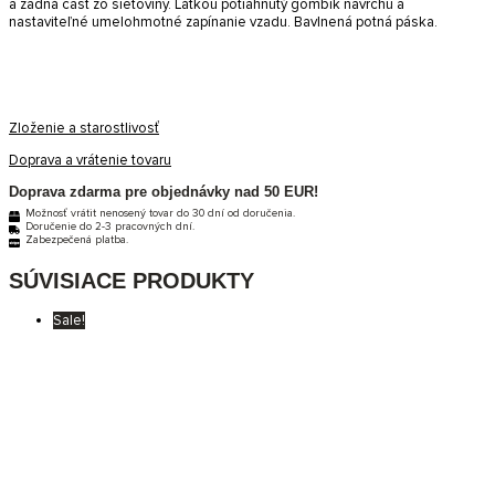
a zadná časť zo sieťoviny. Látkou potiahnutý gombík navrchu a
nastaviteľné umelohmotné zapínanie vzadu. Bavlnená potná páska.
Zloženie a starostlivosť
Doprava a vrátenie tovaru
Doprava zdarma pre objednávky nad 50 EUR!
Možnosť vrátit nenosený tovar do 30 dní od doručenia.
Doručenie do 2-3 pracovných dní.
Zabezpečená platba.
SÚVISIACE PRODUKTY
Sale!